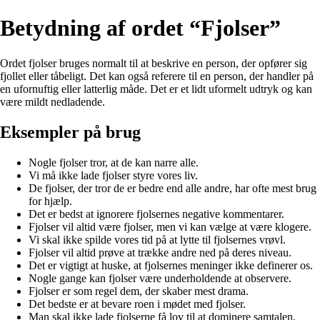
Betydning af ordet “Fjolser”
Ordet fjolser bruges normalt til at beskrive en person, der opfører sig
fjollet eller tåbeligt. Det kan også referere til en person, der handler på
en ufornuftig eller latterlig måde. Det er et lidt uformelt udtryk og kan
være mildt nedladende.
Eksempler på brug
Nogle fjolser tror, at de kan narre alle.
Vi må ikke lade fjolser styre vores liv.
De fjolser, der tror de er bedre end alle andre, har ofte mest brug
for hjælp.
Det er bedst at ignorere fjolsernes negative kommentarer.
Fjolser vil altid være fjolser, men vi kan vælge at være klogere.
Vi skal ikke spilde vores tid på at lytte til fjolsernes vrøvl.
Fjolser vil altid prøve at trække andre ned på deres niveau.
Det er vigtigt at huske, at fjolsernes meninger ikke definerer os.
Nogle gange kan fjolser være underholdende at observere.
Fjolser er som regel dem, der skaber mest drama.
Det bedste er at bevare roen i mødet med fjolser.
Man skal ikke lade fjolserne få lov til at dominere samtalen.