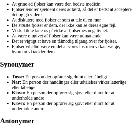
At grine ad fjolser kan være den bedste medicin.
Fjolser ændrer sjældent deres adfærd, så det er bedst at acceptere
det og gå videre.
At diskutere med fjolser er som at tale til en mur.
De største fjolser er dem, der ikke kan se deres egne fejl.
Vi skal ikke lade os påvirke af fjolsernes negativitet.
At være omgivet af fjolser kan være udmattende.
Det er vigtigt at have en tålmodig tilgang over for fjolser.
Fjolser vil altid være en del af vores liv, men vi kan vælge,
hvordan vi tackler dem.
Synonymer
Tosse:
En person der opfører sig dumt eller tåbeligt
Nar:
En person der handlinger eller udtalelser virker latterlige
eller tåbelige
Klovn:
En person der opfører sig sjovt eller dumt for at
underholde andre
Klovn:
En person der opfører sig sjovt eller dumt for at
underholde andre
Antonymer