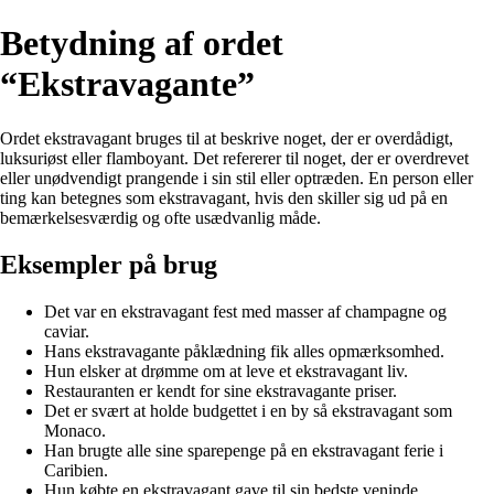
Betydning af ordet
“Ekstravagante”
Ordet ekstravagant bruges til at beskrive noget, der er overdådigt,
luksuriøst eller flamboyant. Det refererer til noget, der er overdrevet
eller unødvendigt prangende i sin stil eller optræden. En person eller
ting kan betegnes som ekstravagant, hvis den skiller sig ud på en
bemærkelsesværdig og ofte usædvanlig måde.
Eksempler på brug
Det var en ekstravagant fest med masser af champagne og
caviar.
Hans ekstravagante påklædning fik alles opmærksomhed.
Hun elsker at drømme om at leve et ekstravagant liv.
Restauranten er kendt for sine ekstravagante priser.
Det er svært at holde budgettet i en by så ekstravagant som
Monaco.
Han brugte alle sine sparepenge på en ekstravagant ferie i
Caribien.
Hun købte en ekstravagant gave til sin bedste veninde.