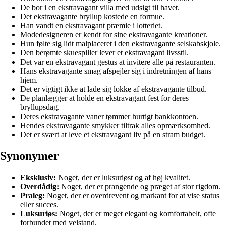
De bor i en ekstravagant villa med udsigt til havet.
Det ekstravagante bryllup kostede en formue.
Han vandt en ekstravagant præmie i lotteriet.
Modedesigneren er kendt for sine ekstravagante kreationer.
Hun følte sig lidt malplaceret i den ekstravagante selskabskjole.
Den berømte skuespiller lever et ekstravagant livsstil.
Det var en ekstravagant gestus at invitere alle på restauranten.
Hans ekstravagante smag afspejler sig i indretningen af hans
hjem.
Det er vigtigt ikke at lade sig lokke af ekstravagante tilbud.
De planlægger at holde en ekstravagant fest for deres
bryllupsdag.
Deres ekstravagante vaner tømmer hurtigt bankkontoen.
Hendes ekstravagante smykker tiltrak alles opmærksomhed.
Det er svært at leve et ekstravagant liv på en stram budget.
Synonymer
Eksklusiv:
Noget, der er luksuriøst og af høj kvalitet.
Overdådig:
Noget, der er prangende og præget af stor rigdom.
Praleg:
Noget, der er overdrevent og markant for at vise status
eller succes.
Luksuriøs:
Noget, der er meget elegant og komfortabelt, ofte
forbundet med velstand.