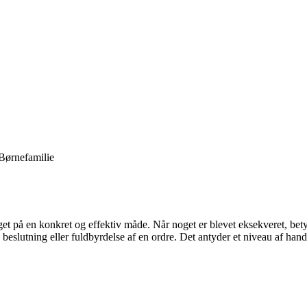
Børnefamilie
et på en konkret og effektiv måde. Når noget er blevet eksekveret, betyde
n beslutning eller fuldbyrdelse af en ordre. Det antyder et niveau af h