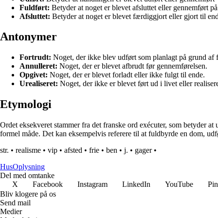
Fuldført:
Betyder at noget er blevet afsluttet eller gennemført p
Afsluttet:
Betyder at noget er blevet færdiggjort eller gjort til en
Antonymer
Fortrudt:
Noget, der ikke blev udført som planlagt på grund af f
Annulleret:
Noget, der er blevet afbrudt før gennemførelsen.
Opgivet:
Noget, der er blevet forladt eller ikke fulgt til ende.
Urealiseret:
Noget, der ikke er blevet ført ud i livet eller realisere
Etymologi
Ordet eksekveret stammer fra det franske ord exécuter, som betyder at u
formel måde. Det kan eksempelvis referere til at fuldbyrde en dom, udf
str.
•
realisme
•
vip
•
afsted
•
frie
•
ben
•
j.
•
gager
•
Hus
Oplysning
Del med omtanke
X
Facebook
Instagram
LinkedIn
YouTube
Pin
Bliv klogere på os
Send mail
Medier