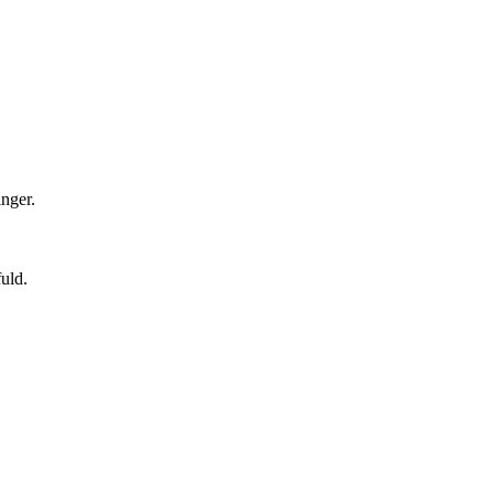
inger.
uld.