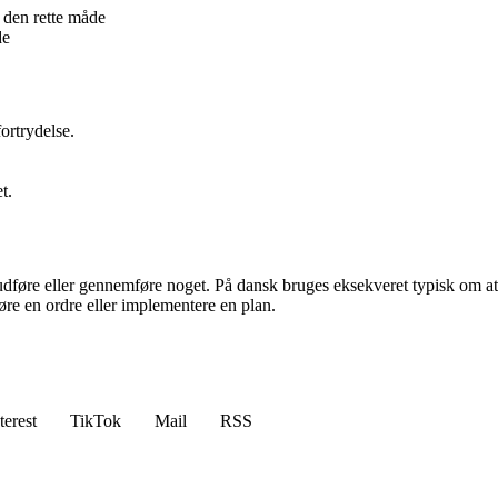
å den rette måde
de
ortrydelse.
t.
dføre eller gennemføre noget. På dansk bruges eksekveret typisk om at g
øre en ordre eller implementere en plan.
terest
TikTok
Mail
RSS