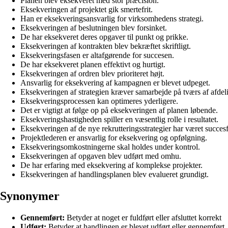
Planen blev eksekveret med stor præcision.
Eksekveringen af projektet gik smertefrit.
Han er eksekveringsansvarlig for virksomhedens strategi.
Eksekveringen af beslutningen blev forsinket.
De har eksekveret deres opgaver til punkt og prikke.
Eksekveringen af kontrakten blev bekræftet skriftligt.
Eksekveringsfasen er altafgørende for succesen.
De har eksekveret planen effektivt og hurtigt.
Eksekveringen af ordren blev prioriteret højt.
Ansvarlig for eksekvering af kampagnen er blevet udpeget.
Eksekveringen af strategien kræver samarbejde på tværs af afdel
Eksekveringsprocessen kan optimeres yderligere.
Det er vigtigt at følge op på eksekveringen af planen løbende.
Eksekveringshastigheden spiller en væsentlig rolle i resultatet.
Eksekveringen af de nye rekrutteringsstrategier har været succesf
Projektlederen er ansvarlig for eksekvering og opfølgning.
Eksekveringsomkostningerne skal holdes under kontrol.
Eksekveringen af opgaven blev udført med omhu.
De har erfaring med eksekvering af komplekse projekter.
Eksekveringen af handlingsplanen blev evalueret grundigt.
Synonymer
Gennemført:
Betyder at noget er fuldført eller afsluttet korrekt
Udført:
Betyder at handlingen er blevet udført eller gennemført