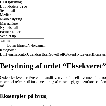
Hus
Oplysning
Bliv klogere på os
Send mail
Medier
Markedsføring
Min adgang
Nyhedsmail
Partnerskaber
Send et tip
Login
Tilmeld
Nyhedsmail
Kategorier
Bil
Hjemmekontor
Udendørs
Børn
Sove
Bad
Køkken
Hvidevarer
Blomster
Betydning af ordet “Eksekveret”
Ordet eksekveret refererer til handlingen at udføre eller gennemføre nog
eksempel referere til implementering af en strategi, gennemførelse af e
mål.
Eksempler på brug