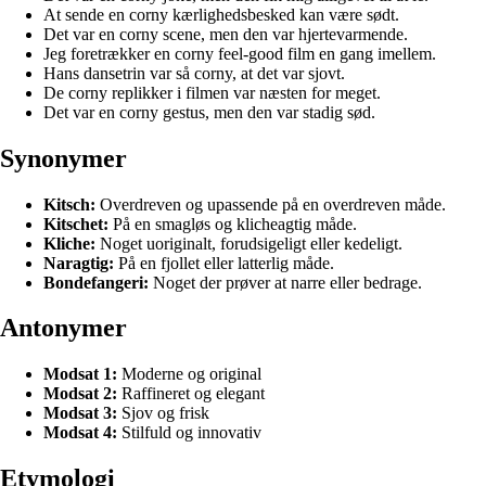
At sende en corny kærlighedsbesked kan være sødt.
Det var en corny scene, men den var hjertevarmende.
Jeg foretrækker en corny feel-good film en gang imellem.
Hans dansetrin var så corny, at det var sjovt.
De corny replikker i filmen var næsten for meget.
Det var en corny gestus, men den var stadig sød.
Synonymer
Kitsch:
Overdreven og upassende på en overdreven måde.
Kitschet:
På en smagløs og klicheagtig måde.
Kliche:
Noget uoriginalt, forudsigeligt eller kedeligt.
Naragtig:
På en fjollet eller latterlig måde.
Bondefangeri:
Noget der prøver at narre eller bedrage.
Antonymer
Modsat 1:
Moderne og original
Modsat 2:
Raffineret og elegant
Modsat 3:
Sjov og frisk
Modsat 4:
Stilfuld og innovativ
Etymologi