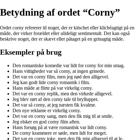
Betydning af ordet “Corny”
Ordet corny refererer til noget, der er kitschet eller klichéagtigt på en
måde, der virker forældet eller ulideligt sentimentalt. Det kan også
beskrive noget, der er skævt eller påtaget på en grinagtig måde.
Eksempler på brug
Den romantiske komedie var lidt for corny for min smag.
Hans vittigheder var så corny, at ingen grinede.
Det var en corny film, men jeg nød den alligevel.
Jeg kan godt lide corny romantik i film.
Hans måde at flirte på var virkelig corny.
Det var en corny replik, men den virkede alligevel.
Jeg blev rørt af den corny tale til brylluppet.
Det var så corny, at jeg næsten fik kvalme.
Den nye reklame er virkelig corny.
Det var en corny sang, men den fik mig til at smile.
Jeg elsker en god corny film aften.
Hans forsøg på at være romantisk var lidt corny.
De corny krammere er søde, men lidt for meget.
Det var en corny joke, men den fik mig alligevel til at le.