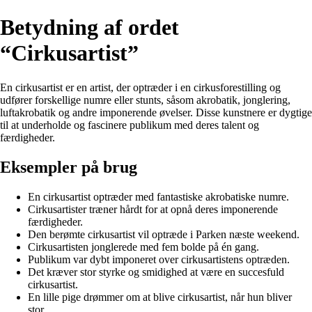
Betydning af ordet
“Cirkusartist”
En cirkusartist er en artist, der optræder i en cirkusforestilling og
udfører forskellige numre eller stunts, såsom akrobatik, jonglering,
luftakrobatik og andre imponerende øvelser. Disse kunstnere er dygtige
til at underholde og fascinere publikum med deres talent og
færdigheder.
Eksempler på brug
En cirkusartist optræder med fantastiske akrobatiske numre.
Cirkusartister træner hårdt for at opnå deres imponerende
færdigheder.
Den berømte cirkusartist vil optræde i Parken næste weekend.
Cirkusartisten jonglerede med fem bolde på én gang.
Publikum var dybt imponeret over cirkusartistens optræden.
Det kræver stor styrke og smidighed at være en succesfuld
cirkusartist.
En lille pige drømmer om at blive cirkusartist, når hun bliver
stor.