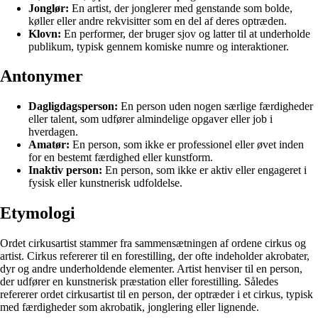
Jonglør:
En artist, der jonglerer med genstande som bolde,
køller eller andre rekvisitter som en del af deres optræden.
Klovn:
En performer, der bruger sjov og latter til at underholde
publikum, typisk gennem komiske numre og interaktioner.
Antonymer
Dagligdagsperson:
En person uden nogen særlige færdigheder
eller talent, som udfører almindelige opgaver eller job i
hverdagen.
Amatør:
En person, som ikke er professionel eller øvet inden
for en bestemt færdighed eller kunstform.
Inaktiv person:
En person, som ikke er aktiv eller engageret i
fysisk eller kunstnerisk udfoldelse.
Etymologi
Ordet cirkusartist stammer fra sammensætningen af ordene cirkus og
artist. Cirkus refererer til en forestilling, der ofte indeholder akrobater,
dyr og andre underholdende elementer. Artist henviser til en person,
der udfører en kunstnerisk præstation eller forestilling. Således
refererer ordet cirkusartist til en person, der optræder i et cirkus, typisk
med færdigheder som akrobatik, jonglering eller lignende.