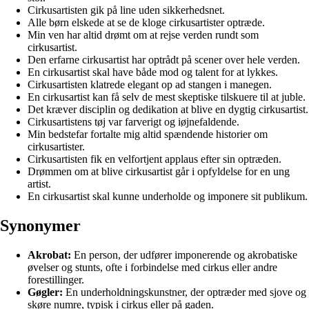
Cirkusartisten gik på line uden sikkerhedsnet.
Alle børn elskede at se de kloge cirkusartister optræde.
Min ven har altid drømt om at rejse verden rundt som
cirkusartist.
Den erfarne cirkusartist har optrådt på scener over hele verden.
En cirkusartist skal have både mod og talent for at lykkes.
Cirkusartisten klatrede elegant op ad stangen i manegen.
En cirkusartist kan få selv de mest skeptiske tilskuere til at juble.
Det kræver disciplin og dedikation at blive en dygtig cirkusartist.
Cirkusartistens tøj var farverigt og iøjnefaldende.
Min bedstefar fortalte mig altid spændende historier om
cirkusartister.
Cirkusartisten fik en velfortjent applaus efter sin optræden.
Drømmen om at blive cirkusartist går i opfyldelse for en ung
artist.
En cirkusartist skal kunne underholde og imponere sit publikum.
Synonymer
Akrobat:
En person, der udfører imponerende og akrobatiske
øvelser og stunts, ofte i forbindelse med cirkus eller andre
forestillinger.
Gøgler:
En underholdningskunstner, der optræder med sjove og
skøre numre, typisk i cirkus eller på gaden.