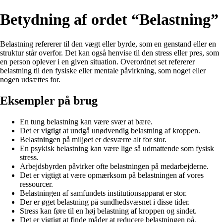
Betydning af ordet “Belastning”
Belastning refererer til den vægt eller byrde, som en genstand eller en
struktur står overfor. Det kan også henvise til den stress eller pres, som
en person oplever i en given situation. Overordnet set refererer
belastning til den fysiske eller mentale påvirkning, som noget eller
nogen udsættes for.
Eksempler på brug
En tung belastning kan være svær at bære.
Det er vigtigt at undgå unødvendig belastning af kroppen.
Belastningen på miljøet er desværre alt for stor.
En psykisk belastning kan være lige så udmattende som fysisk
stress.
Arbejdsbyrden påvirker ofte belastningen på medarbejderne.
Det er vigtigt at være opmærksom på belastningen af vores
ressourcer.
Belastningen af samfundets institutionsapparat er stor.
Der er øget belastning på sundhedsvæsnet i disse tider.
Stress kan føre til en høj belastning af kroppen og sindet.
Det er vigtigt at finde måder at reducere belastningen på.