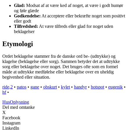
Glad:
Modsat af at være ked af noget, at være i godt humør
og føle glæde
Godkendelse:
At acceptere eller bekræfte noget som positivt
eller godt
Tilfredshed:
At være tilfreds eller glad for noget uden
beklagelser
Etymologi
Ordet beklagelse stammer fra de danske ord be- (udtrykke) og
klagelse (beklagelse eller sorg). Sammen betyder det at udtrykke
sorg eller beklagelse over noget. Det bruges ofte som en formel
måde at udtrykke medfølelse eller beklagelse over en uheldig
begivenhed eller situation.
ride,2
•
patos
•
gane
•
obskurt
•
kylet
•
handyr
•
hotspot
•
eugenik
•
hf
•
Hus
Oplysning
Del med omtanke
X
Facebook
Instagram
LinkedIn