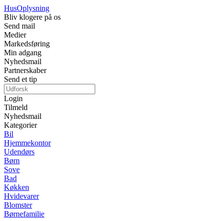
Hus
Oplysning
Bliv klogere på os
Send mail
Medier
Markedsføring
Min adgang
Nyhedsmail
Partnerskaber
Send et tip
Login
Tilmeld
Nyhedsmail
Kategorier
Bil
Hjemmekontor
Udendørs
Børn
Sove
Bad
Køkken
Hvidevarer
Blomster
Børnefamilie