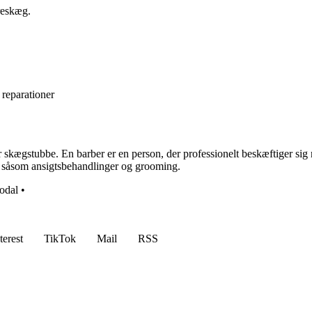
reskæg.
 reparationer
r skægstubbe. En barber er en person, der professionelt beskæftiger si
ter såsom ansigtsbehandlinger og grooming.
odal
•
terest
TikTok
Mail
RSS