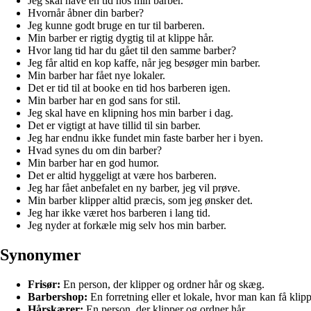
Jeg skal have en tid hos min barber.
Hvornår åbner din barber?
Jeg kunne godt bruge en tur til barberen.
Min barber er rigtig dygtig til at klippe hår.
Hvor lang tid har du gået til den samme barber?
Jeg får altid en kop kaffe, når jeg besøger min barber.
Min barber har fået nye lokaler.
Det er tid til at booke en tid hos barberen igen.
Min barber har en god sans for stil.
Jeg skal have en klipning hos min barber i dag.
Det er vigtigt at have tillid til sin barber.
Jeg har endnu ikke fundet min faste barber her i byen.
Hvad synes du om din barber?
Min barber har en god humor.
Det er altid hyggeligt at være hos barberen.
Jeg har fået anbefalet en ny barber, jeg vil prøve.
Min barber klipper altid præcis, som jeg ønsker det.
Jeg har ikke været hos barberen i lang tid.
Jeg nyder at forkæle mig selv hos min barber.
Synonymer
Frisør:
En person, der klipper og ordner hår og skæg.
Barbershop:
En forretning eller et lokale, hvor man kan få klip
Hårskærer:
En person, der klipper og ordner hår.