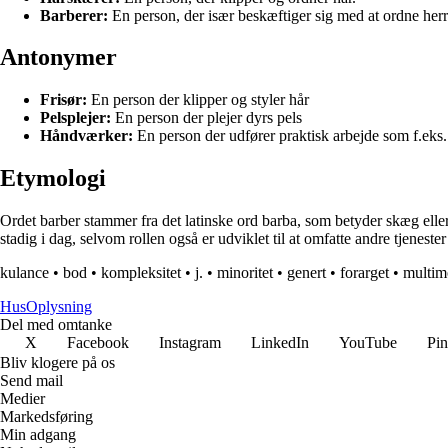
Barberer:
En person, der især beskæftiger sig med at ordne her
Antonymer
Frisør:
En person der klipper og styler hår
Pelsplejer:
En person der plejer dyrs pels
Håndværker:
En person der udfører praktisk arbejde som f.eks.
Etymologi
Ordet barber stammer fra det latinske ord barba, som betyder skæg elle
stadig i dag, selvom rollen også er udviklet til at omfatte andre tjenes
kulance
•
bod
•
kompleksitet
•
j.
•
minoritet
•
genert
•
forarget
•
multim
Hus
Oplysning
Del med omtanke
X
Facebook
Instagram
LinkedIn
YouTube
Pin
Bliv klogere på os
Send mail
Medier
Markedsføring
Min adgang