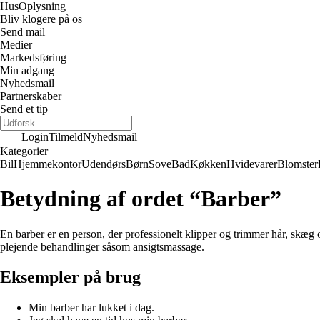
Hus
Oplysning
Bliv klogere på os
Send mail
Medier
Markedsføring
Min adgang
Nyhedsmail
Partnerskaber
Send et tip
Login
Tilmeld
Nyhedsmail
Kategorier
Bil
Hjemmekontor
Udendørs
Børn
Sove
Bad
Køkken
Hvidevarer
Blomster
Betydning af ordet “Barber”
En barber er en person, der professionelt klipper og trimmer hår, skæg
plejende behandlinger såsom ansigtsmassage.
Eksempler på brug
Min barber har lukket i dag.