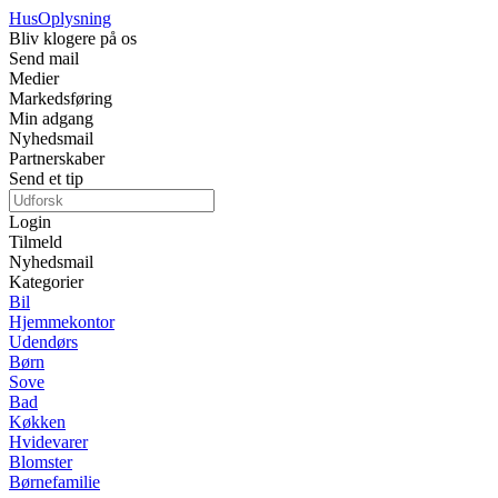
Hus
Oplysning
Bliv klogere på os
Send mail
Medier
Markedsføring
Min adgang
Nyhedsmail
Partnerskaber
Send et tip
Login
Tilmeld
Nyhedsmail
Kategorier
Bil
Hjemmekontor
Udendørs
Børn
Sove
Bad
Køkken
Hvidevarer
Blomster
Børnefamilie