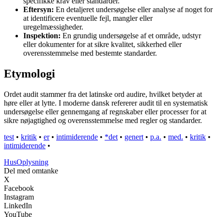
specifikke krav eller standarder.
Eftersyn:
En detaljeret undersøgelse eller analyse af noget for
at identificere eventuelle fejl, mangler eller
uregelmæssigheder.
Inspektion:
En grundig undersøgelse af et område, udstyr
eller dokumenter for at sikre kvalitet, sikkerhed eller
overensstemmelse med bestemte standarder.
Etymologi
Ordet audit stammer fra det latinske ord audire, hvilket betyder at
høre eller at lytte. I moderne dansk refererer audit til en systematisk
undersøgelse eller gennemgang af regnskaber eller processer for at
sikre nøjagtighed og overensstemmelse med regler og standarder.
test
•
kritik
•
er
•
intimiderende
•
*det
•
genert
•
p.a.
•
med.
•
kritik
•
intimiderende
•
Hus
Oplysning
Del med omtanke
X
Facebook
Instagram
LinkedIn
YouTube