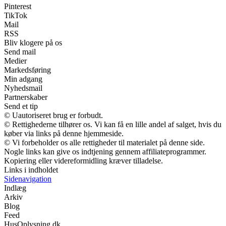
Pinterest
TikTok
Mail
RSS
Bliv klogere på os
Send mail
Medier
Markedsføring
Min adgang
Nyhedsmail
Partnerskaber
Send et tip
© Uautoriseret brug er forbudt.
© Rettighederne tilhører os. Vi kan få en lille andel af salget, hvis du
køber via links på denne hjemmeside.
© Vi forbeholder os alle rettigheder til materialet på denne side.
Nogle links kan give os indtjening gennem affiliateprogrammer.
Kopiering eller videreformidling kræver tilladelse.
Links i indholdet
Sidenavigation
Indlæg
Arkiv
Blog
Feed
HusOplysning.dk