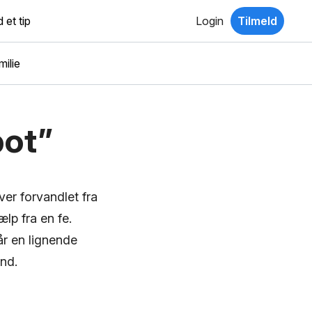
 et tip
Login
Tilmeld
ilie
pot”
ver forvandlet fra
lp fra en fe.
r en lignende
and.