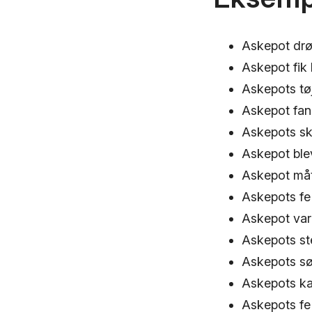
Askepot drøm
Askepot fik h
Askepots tø
Askepot fand
Askepots sk
Askepot ble
Askepot mått
Askepots fe
Askepot var 
Askepots st
Askepots søs
Askepots kar
Askepots fe 