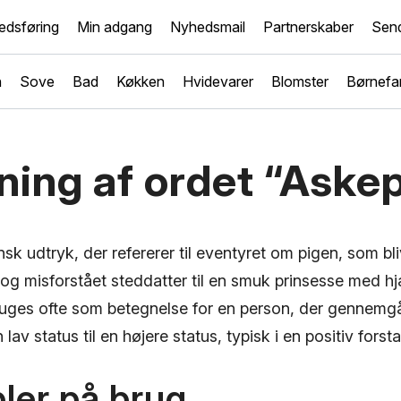
edsføring
Min adgang
Nyhedsmail
Partnerskaber
Send
n
Sove
Bad
Køkken
Hvidevarer
Blomster
Børnefam
ning af ordet “Aske
sk udtryk, der refererer til eventyret om pigen, som bli
 og misforstået steddatter til en smuk prinsesse med hjæ
uges ofte som betegnelse for en person, der gennemgå
 lav status til en højere status, typisk i en positiv forst
ler på brug