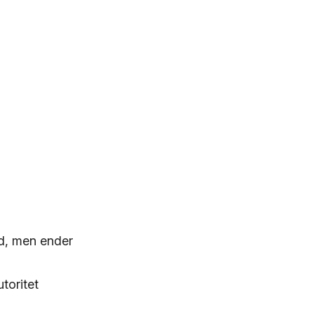
ld, men ender
toritet