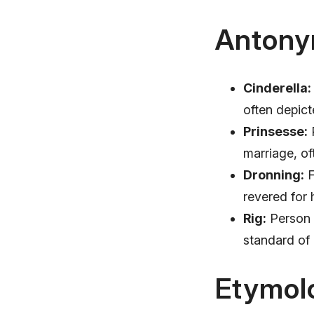
Antony
Cinderella:
often depict
Prinsesse:
P
marriage, of
Dronning:
F
revered for 
Rig:
Person w
standard of 
Etymol