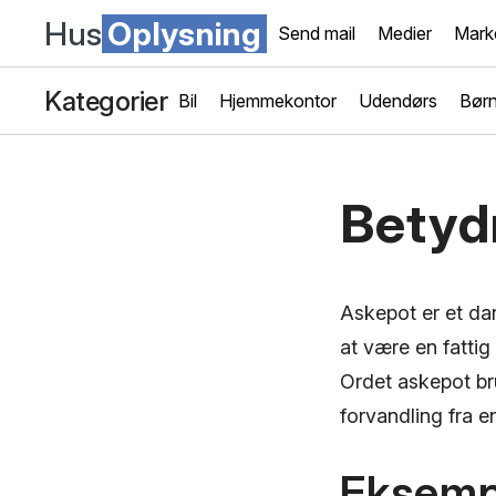
Hus
Oplysning
Send mail
Medier
Mark
Kategorier
Bil
Hjemmekontor
Udendørs
Bør
Betyd
Askepot er et dan
at være en fattig
Ordet askepot br
forvandling fra en
Eksemp