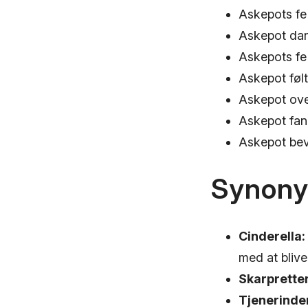
Askepots fe
Askepot dan
Askepots fe 
Askepot følt
Askepot over
Askepot fand
Askepot bevi
Synon
Cinderella:
med at blive
Skarprette
Tjenerinde