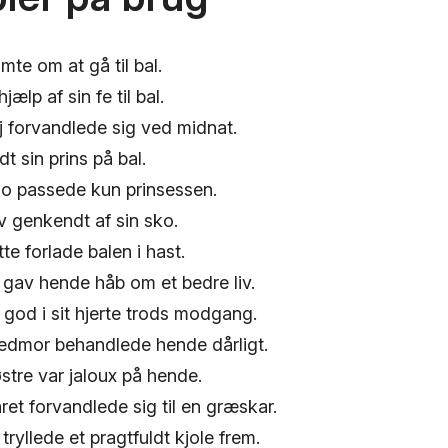
te om at gå til bal.
jælp af sin fe til bal.
j forvandlede sig ved midnat.
t sin prins på bal.
o passede kun prinsessen.
v genkendt af sin sko.
e forlade balen i hast.
 gav hende håb om et bedre liv.
god i sit hjerte trods modgang.
edmor behandlede hende dårligt.
tre var jaloux på hende.
et forvandlede sig til en græskar.
tryllede et pragtfuldt kjole frem.