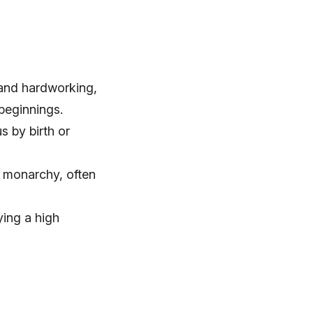
 and hardworking,
beginnings.
s by birth or
a monarchy, often
ying a high