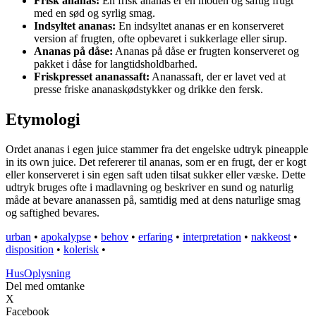
Frisk ananas:
En frisk ananas er en moden og saftig frugt
med en sød og syrlig smag.
Indsyltet ananas:
En indsyltet ananas er en konserveret
version af frugten, ofte opbevaret i sukkerlage eller sirup.
Ananas på dåse:
Ananas på dåse er frugten konserveret og
pakket i dåse for langtidsholdbarhed.
Friskpresset ananassaft:
Ananassaft, der er lavet ved at
presse friske ananaskødstykker og drikke den fersk.
Etymologi
Ordet ananas i egen juice stammer fra det engelske udtryk pineapple
in its own juice. Det refererer til ananas, som er en frugt, der er kogt
eller konserveret i sin egen saft uden tilsat sukker eller væske. Dette
udtryk bruges ofte i madlavning og beskriver en sund og naturlig
måde at bevare ananassen på, samtidig med at dens naturlige smag
og saftighed bevares.
urban
•
apokalypse
•
behov
•
erfaring
•
interpretation
•
nakkeost
•
disposition
•
kolerisk
•
Hus
Oplysning
Del med omtanke
X
Facebook