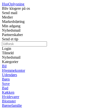
Hus
Oplysning
Bliv klogere på os
Send mail
Medier
Markedsføring
Min adgang
Nyhedsmail
Partnerskaber
Send et tip
Login
Tilmeld
Nyhedsmail
Kategorier
Bil
Hjemmekontor
Udendørs
Børn
Sove
Bad
Køkken
Hvidevarer
Blomster
Børnefamilie